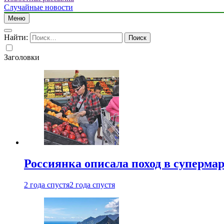
Случайные новости
Меню
Найти:
Заголовки
Россиянка описала поход в суперма
2 года спустя
2 года спустя