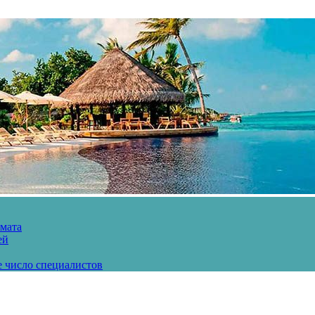
рмата
ей
е число специалистов