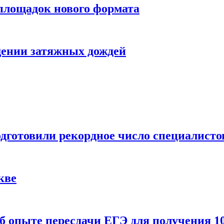
 площадок нового формата
щении затяжных дождей
одготовили рекордное число специалисто
кве
 опыте пересдачи ЕГЭ для получения 10