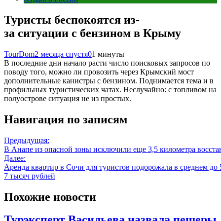
Туристы беспокоятся из-
за ситуации с бензином в Крыму
TourDom
2 месяца спустя
0
1 минуты
В последние дни начало расти число поисковых запросов по
поводу того, можно ли провозить через Крымский мост
дополнительные канистры с бензином. Поднимается тема и в
профильных туристических чатах. Неслучайно: с топливом на
полуострове ситуация не из простых.
Навигация по записям
Предыдущая:
В Анапе из опасной зоны исключили еще 3,5 километра восст
Далее:
Аренда квартир в Сочи для туристов подорожала в среднем до 
7 тысяч рублей
Похожие новости
Турэксперт Васильева назвала пещеры