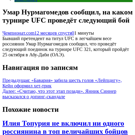
Умар Нурмагомедов сообщил, на каком
турнире UFC проведёт следующий бой
Чемпионат.com
12 месяцев спустя
0
1 минуты
Бывший претендент на титул UFC в легчайшем весе
россиянин Умар Нурмагомедов сообщил, что проведёт
следующий поединок на турнире UFC 321, который пройдёт
25 октября в Абу-Даби (ОАЭ).
Навигация по записям
Предыдущая:
«Бавария» забила шесть голов «Лейпцигу»,
Кейн оформил хет-трик
Далее:
«Считаю, что этот этап позади». Янник Синнер
высказался о допинг-скандале
Похожие новости
Илия Топурия не включил ни одного
россиянина в топ величайших бойцов