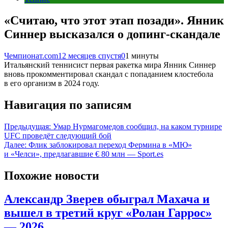
«Считаю, что этот этап позади». Янник
Синнер высказался о допинг-скандале
Чемпионат.com
12 месяцев спустя
0
1 минуты
Итальянский теннисист первая ракетка мира Янник Синнер
вновь прокомментировал скандал с попаданием клостебола
в его организм в 2024 году.
Навигация по записям
Предыдущая:
Умар Нурмагомедов сообщил, на каком турнире
UFC проведёт следующий бой
Далее:
Флик заблокировал переход Фермина в «МЮ»
и «Челси», предлагавшие € 80 млн — Sport.es
Похожие новости
Александр Зверев обыграл Махача и
вышел в третий круг «Ролан Гаррос»
— 2026