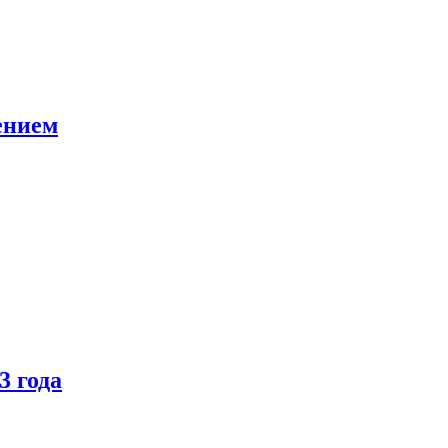
ением
3 года