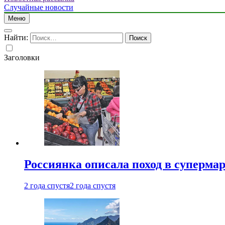
Случайные новости
Меню
Найти:
Заголовки
Россиянка описала поход в суперма
2 года спустя
2 года спустя