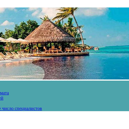
рмата
ей
е число специалистов