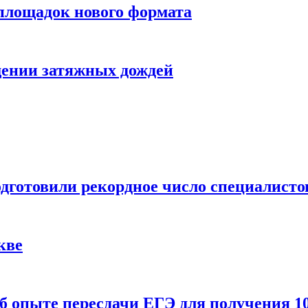
 площадок нового формата
щении затяжных дождей
одготовили рекордное число специалисто
кве
 опыте пересдачи ЕГЭ для получения 10