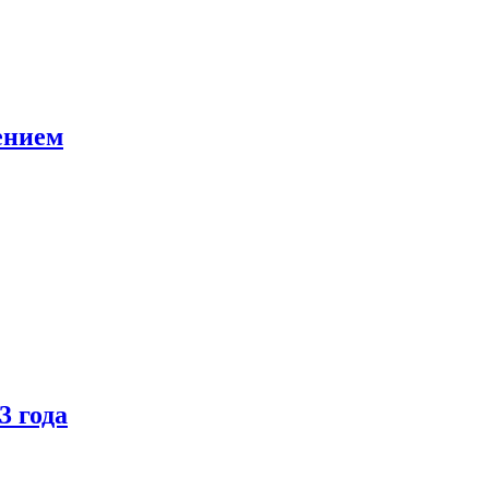
ением
3 года