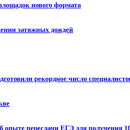
 площадок нового формата
щении затяжных дождей
одготовили рекордное число специалисто
кве
 опыте пересдачи ЕГЭ для получения 10