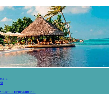
рмата
ей
е число специалистов