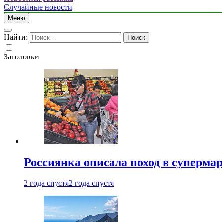
Случайные новости
Меню
Найти:
Заголовки
Россиянка описала поход в суперма
2 года спустя
2 года спустя