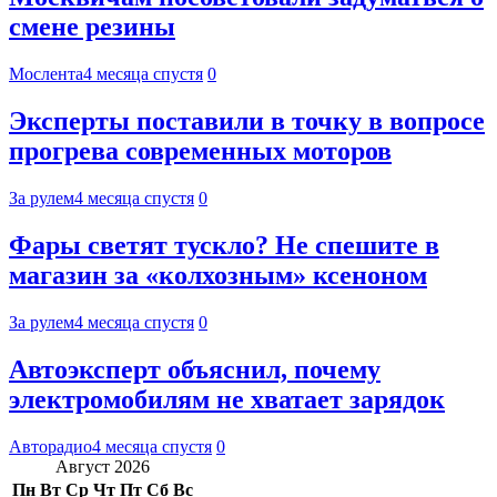
смене резины
Мослента
4 месяца спустя
0
Эксперты поставили в точку в вопросе
прогрева современных моторов
За рулем
4 месяца спустя
0
Фары светят тускло? Не спешите в
магазин за «колхозным» ксеноном
За рулем
4 месяца спустя
0
Автоэксперт объяснил, почему
электромобилям не хватает зарядок
Авторадио
4 месяца спустя
0
Август 2026
Пн
Вт
Ср
Чт
Пт
Сб
Вс