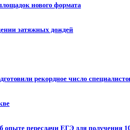
 площадок нового формата
щении затяжных дождей
одготовили рекордное число специалисто
кве
 опыте пересдачи ЕГЭ для получения 10