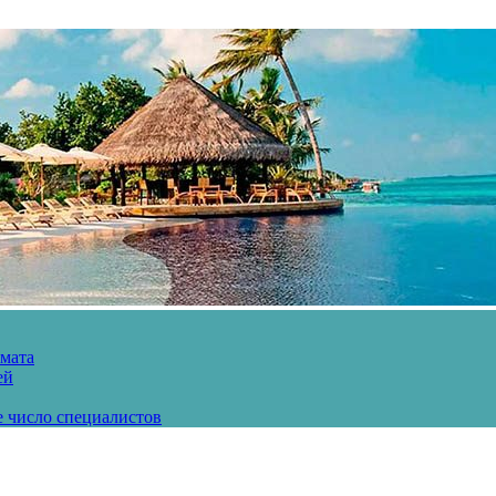
рмата
ей
е число специалистов