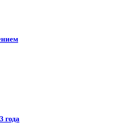
ением
3 года