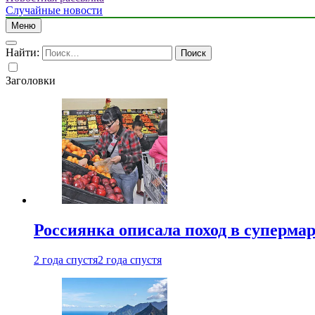
Случайные новости
Меню
Найти:
Заголовки
Россиянка описала поход в суперма
2 года спустя
2 года спустя