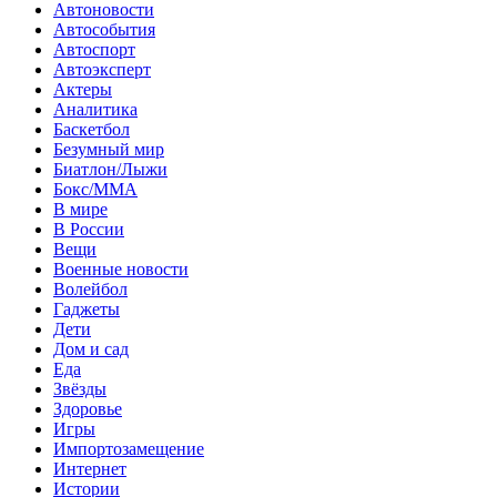
Автоновости
Автособытия
Автоспорт
Автоэксперт
Актеры
Аналитика
Баскетбол
Безумный мир
Биатлон/Лыжи
Бокс/MMA
В мире
В России
Вещи
Военные новости
Волейбол
Гаджеты
Дети
Дом и сад
Еда
Звёзды
Здоровье
Игры
Импортозамещение
Интернет
Истории