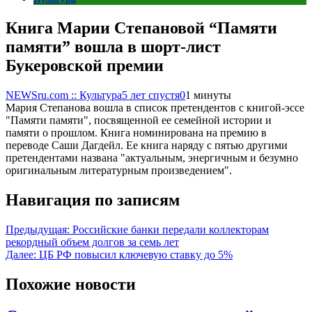
Книга Марии Степановой “Памяти
памяти” вошла в шорт-лист
Букеровской премии
NEWSru.com :: Культура
5 лет спустя
0
1 минуты
Мария Степанова вошла в список претендентов с книгой-эссе
"Памяти памяти", посвященной ее семейной истории и
памяти о прошлом. Книга номинирована на премию в
переводе Саши Дагдейл. Ее книга наряду с пятью другими
претендентами названа "актуальным, энергичным и безумно
оригинальным литературным произведением".
Навигация по записям
Предыдущая:
Российские банки передали коллекторам
рекордный объем долгов за семь лет
Далее:
ЦБ РФ повысил ключевую ставку до 5%
Похожие новости