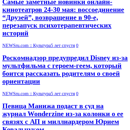
Самые заметные новинки онлайн-
кинотеатров 24-30 мая: воссоединение
“Друзей”, возвращение в 90-е,
перезапуск психотерапевтических
историй
NEWSru.com :: Культура
5 лет спустя
0
Роскомнадзор предупредил Disney из-за
мультфильма c героем-геем, который
боится рассказать родителям о своей
ориентации
NEWSru.com :: Культура
5 лет спустя
0
Певица Манижа подаст в суд на
журнал Wonderzine из-за колонки о ее
связях с АП и миллиардером Юрием
Ковальчуком