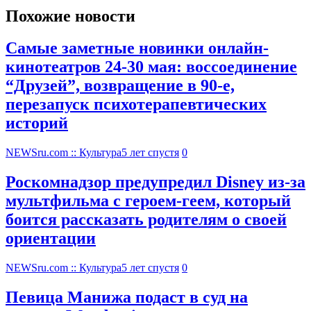
Похожие новости
Самые заметные новинки онлайн-
кинотеатров 24-30 мая: воссоединение
“Друзей”, возвращение в 90-е,
перезапуск психотерапевтических
историй
NEWSru.com :: Культура
5 лет спустя
0
Роскомнадзор предупредил Disney из-за
мультфильма c героем-геем, который
боится рассказать родителям о своей
ориентации
NEWSru.com :: Культура
5 лет спустя
0
Певица Манижа подаст в суд на