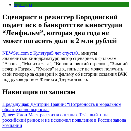
Культура
Сценарист и режиссер Бородянский
подает иск о банкротстве киностудии
“Ленфильм”, которая два года не
может погасить долг в 2 млн рублей
NEWSru.com :: Культура
5 лет спустя
0
1 минуты
Знаменитый кинодраматург, автор сценариев к фильмам
"Афоня", "Мы из джаза", "Ворошиловский стрелок", "Зимний
вечер в Гаграх", "Курьер" и др., пять лет не может получить
свой гонорар за сценарий к фильму об истории создания ВЧК
под руководством Феликса Дзержинского.
Навигация по записям
Предыдущая:
Дмитрий Травин: “Потребность в моральном
образце резко выросла”
Далее:
Илон Маск рассказал о планах Tesla выйти на
российский рынок и не исключил появление в России завода
компании