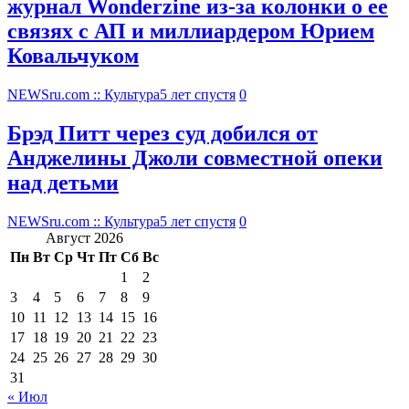
журнал Wonderzine из-за колонки о ее
связях с АП и миллиардером Юрием
Ковальчуком
NEWSru.com :: Культура
5 лет спустя
0
Брэд Питт через суд добился от
Анджелины Джоли совместной опеки
над детьми
NEWSru.com :: Культура
5 лет спустя
0
Август 2026
Пн
Вт
Ср
Чт
Пт
Сб
Вс
1
2
3
4
5
6
7
8
9
10
11
12
13
14
15
16
17
18
19
20
21
22
23
24
25
26
27
28
29
30
31
« Июл