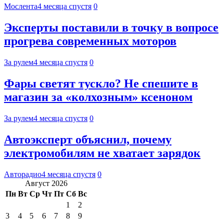
Мослента
4 месяца спустя
0
Эксперты поставили в точку в вопросе
прогрева современных моторов
За рулем
4 месяца спустя
0
Фары светят тускло? Не спешите в
магазин за «колхозным» ксеноном
За рулем
4 месяца спустя
0
Автоэксперт объяснил, почему
электромобилям не хватает зарядок
Авторадио
4 месяца спустя
0
Август 2026
Пн
Вт
Ср
Чт
Пт
Сб
Вс
1
2
3
4
5
6
7
8
9