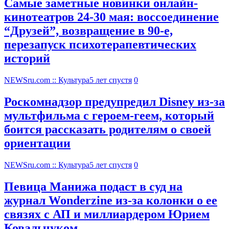
Самые заметные новинки онлайн-
кинотеатров 24-30 мая: воссоединение
“Друзей”, возвращение в 90-е,
перезапуск психотерапевтических
историй
NEWSru.com :: Культура
5 лет спустя
0
Роскомнадзор предупредил Disney из-за
мультфильма c героем-геем, который
боится рассказать родителям о своей
ориентации
NEWSru.com :: Культура
5 лет спустя
0
Певица Манижа подаст в суд на
журнал Wonderzine из-за колонки о ее
связях с АП и миллиардером Юрием
Ковальчуком