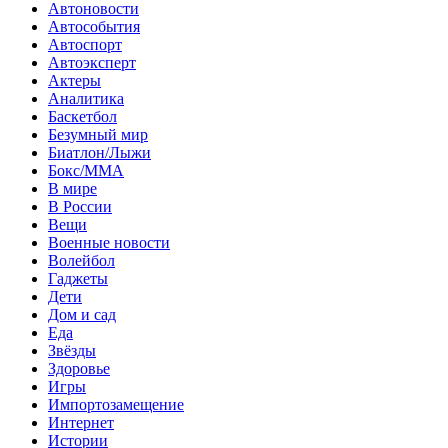
Автоновости
Автособытия
Автоспорт
Автоэксперт
Актеры
Аналитика
Баскетбол
Безумный мир
Биатлон/Лыжи
Бокс/MMA
В мире
В России
Вещи
Военные новости
Волейбол
Гаджеты
Дети
Дом и сад
Еда
Звёзды
Здоровье
Игры
Импортозамещение
Интернет
Истории