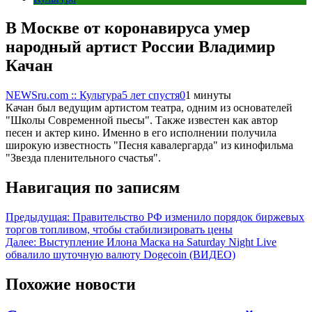
В Москве от коронавируса умер
народный артист России Владимир
Качан
NEWSru.com :: Культура
5 лет спустя
0
1 минуты
Качан был ведущим артистом театра, одним из основателей
"Школы Современной пьесы". Также известен как автор
песен и актер кино. Именно в его исполнении получила
широкую известность "Песня кавалергарда" из кинофильма
"Звезда пленительного счастья".
Навигация по записям
Предыдущая:
Правительство РФ изменило порядок биржевых
торгов топливом, чтобы стабилизировать цены
Далее:
Выступление Илона Маска на Saturday Night Live
обвалило шуточную валюту Dogecoin (ВИДЕО)
Похожие новости